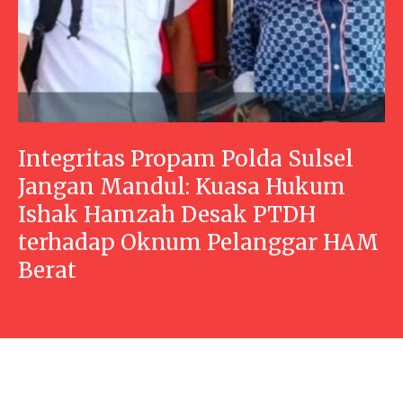
Integritas Propam Polda Sulsel
Jangan Mandul: Kuasa Hukum
Ishak Hamzah Desak PTDH
terhadap Oknum Pelanggar HAM
Berat