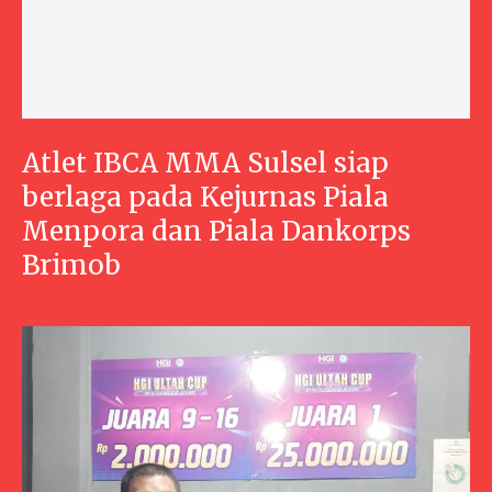
Atlet IBCA MMA Sulsel siap
berlaga pada Kejurnas Piala
Menpora dan Piala Dankorps
Brimob