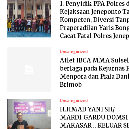
1. Penyidik PPA Polres 
Kejaksaan Jeneponto T
Kompeten, Diversi Tanp
Praperadilan Yaris Bon
Cacat Fatal Polres Jene
Uncategorized
Atlet IBCA MMA Sulsel
berlaga pada Kejurnas P
Menpora dan Piala Dan
Brimob
Uncategorized
H.HMAD YANI SH/
MARDI..GARDU DOMSI
MAKASAR …KELUAR S