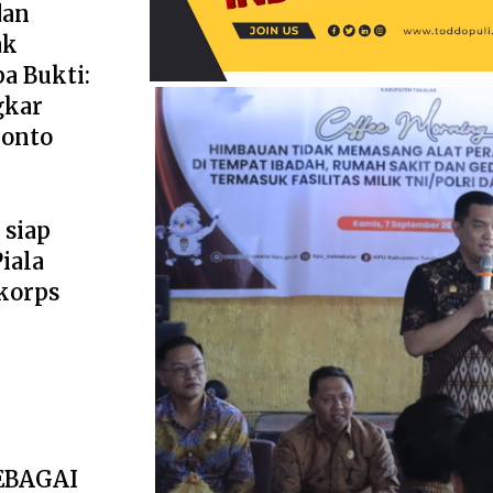
dan
ak
a Bukti:
gkar
ponto
 siap
iala
korps
EBAGAI