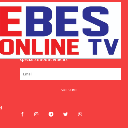
Subscribe to our stories
r
To be updated with all the latest news, offers and
special announcements.
n
SUBSCRIBE
l