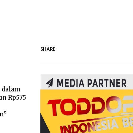
SHARE
k
 dalam
an Rp575
n”