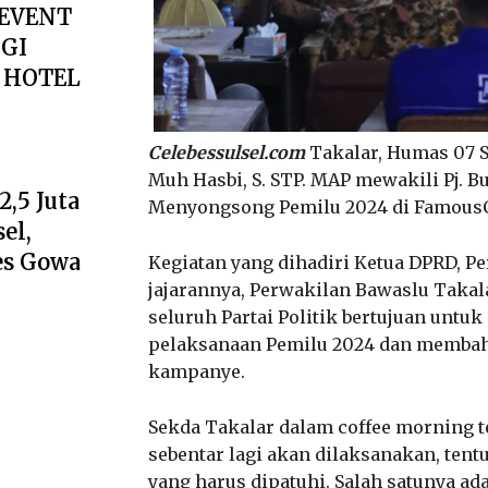
 EVENT
GI
I HOTEL
Celebessulsel.com
Takalar, Humas 07 S
Muh Hasbi, S. STP. MAP mewakili Pj. 
,5 Juta
Menyongsong Pemilu 2024 di FamousCaf
el,
es Gowa
Kegiatan yang dihadiri Ketua DPRD, P
jajarannya, Perwakilan Bawaslu Takal
seluruh Partai Politik bertujuan un
pelaksanaan Pemilu 2024 dan membah
kampanye.
Sekda Takalar dalam coffee morning 
sebentar lagi akan dilaksanakan, ten
yang harus dipatuhi. Salah satunya a