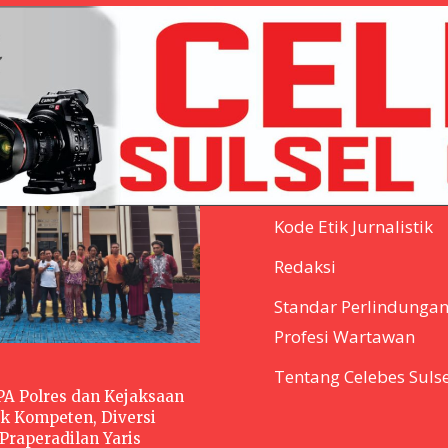
Privacy Policy
Pedoman Media Sibe
Kode Etik Jurnalistik
Redaksi
Standar Perlindunga
Profesi Wartawan
Tentang Celebes Sulse
PPA Polres dan Kejaksaan
k Kompeten, Diversi
Praperadilan Yaris