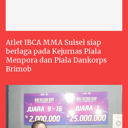
Atlet IBCA MMA Sulsel siap
berlaga pada Kejurnas Piala
Menpora dan Piala Dankorps
Brimob