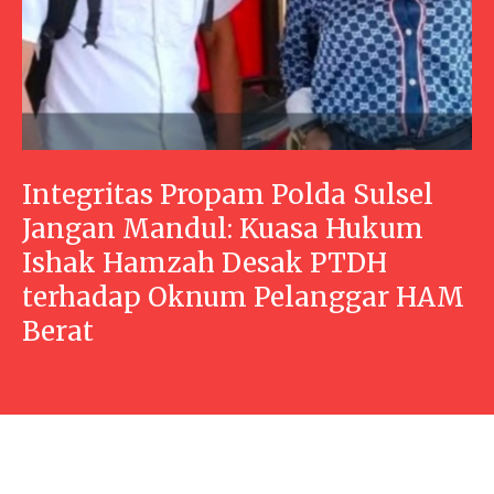
Integritas Propam Polda Sulsel
Jangan Mandul: Kuasa Hukum
Ishak Hamzah Desak PTDH
terhadap Oknum Pelanggar HAM
Berat