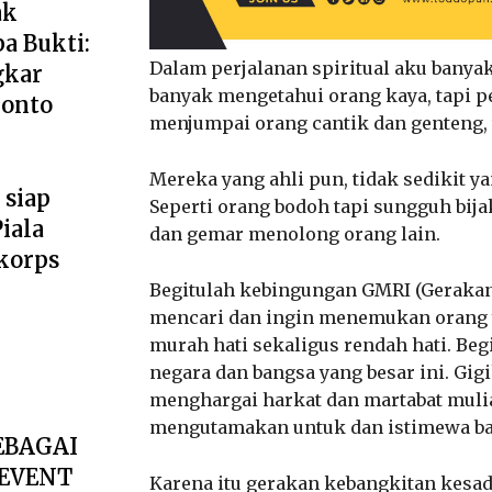
ak
a Bukti:
Dalam perjalanan spiritual aku banya
gkar
banyak mengetahui orang kaya, tapi pe
ponto
menjumpai orang cantik dan genteng, t
Mereka yang ahli pun, tidak sedikit y
 siap
Seperti orang bodoh tapi sungguh bij
iala
dan gemar menolong orang lain.
korps
Begitulah kebingungan GMRI (Gerakan 
mencari dan ingin menemukan orang y
murah hati sekaligus rendah hati. Be
negara dan bangsa yang besar ini. Gi
menghargai harkat dan martabat muli
mengutamakan untuk dan istimewa bag
EBAGAI
 EVENT
Karena itu gerakan kebangkitan kesa