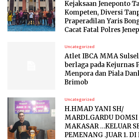
Kejaksaan Jeneponto T
Kompeten, Diversi Tanp
Praperadilan Yaris Bon
Cacat Fatal Polres Jene
Uncategorized
Atlet IBCA MMA Sulsel
berlaga pada Kejurnas P
Menpora dan Piala Dan
Brimob
Uncategorized
H.HMAD YANI SH/
MARDI..GARDU DOMSI
MAKASAR …KELUAR S
PEMENANG .JUAR 1. DI