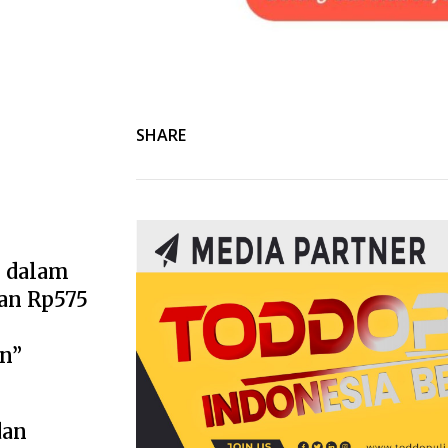
SHARE
k
 dalam
an Rp575
n”
dan