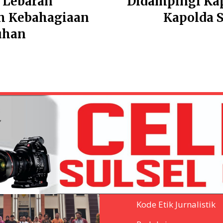
n Lebaran
Didampingi Ka
m Kebahagiaan
Kapolda S
uhan
Privacy Policy
Pedoman Media Sibe
Kode Etik Jurnalistik