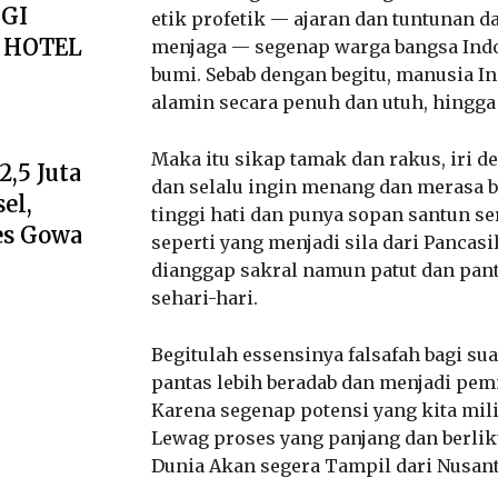
GI
etik profetik — ajaran dan tuntunan 
I HOTEL
menjaga — segenap warga bangsa Indo
bumi. Sebab dengan begitu, manusia I
alamin secara penuh dan utuh, hingga
Maka itu sikap tamak dan rakus, iri de
,5 Juta
dan selalu ingin menang dan merasa b
el,
tinggi hati dan punya sopan santun ser
es Gowa
seperti yang menjadi sila dari Pancas
dianggap sakral namun patut dan pan
sehari-hari.
Begitulah essensinya falsafah bagi su
pantas lebih beradab dan menjadi pem
Karena segenap potensi yang kita mili
Lewag proses yang panjang dan berli
Dunia Akan segera Tampil dari Nusant