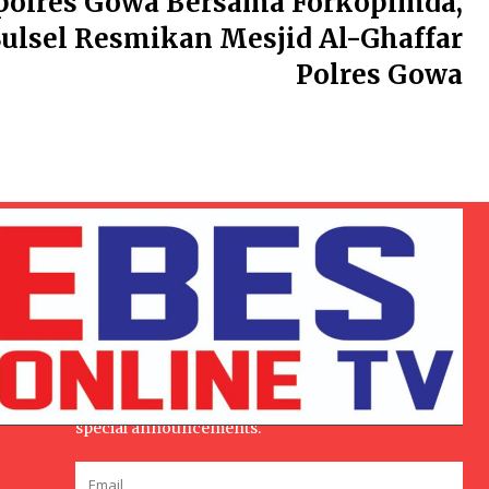
polres Gowa Bersama Forkopimda,
ulsel Resmikan Mesjid Al-Ghaffar
Polres Gowa
Subscribe to our stories
r
To be updated with all the latest news, offers and
special announcements.