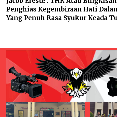
Jacob Ereste : THR Atau Bingkisa
Penghias Kegembiraan Hati Dala
Yang Penuh Rasa Syukur Keada T