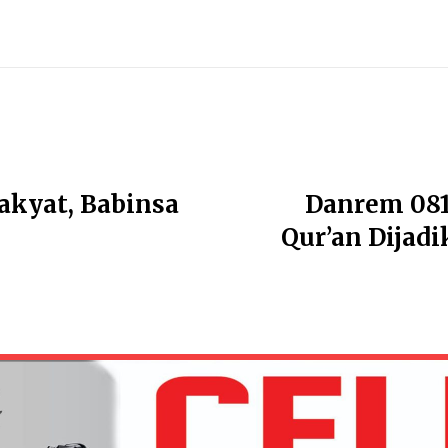
kyat, Babinsa
Danrem 081
Qur’an Dija