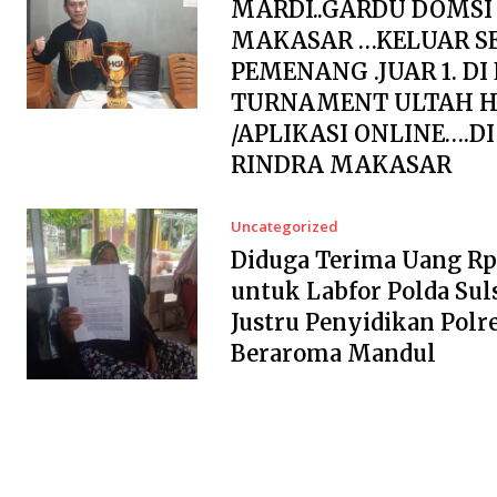
MARDI..GARDU DOMSI
MAKASAR …KELUAR S
PEMENANG .JUAR 1. DI
TURNAMENT ULTAH H
/APLIKASI ONLINE….D
RINDRA MAKASAR
Uncategorized
Diduga Terima Uang Rp2
untuk Labfor Polda Suls
Justru Penyidikan Polr
Beraroma Mandul