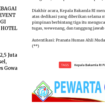
EBAGAI
Diakhir acara, Kepala Bakamla RI me
 EVENT
atas dedikasi yang diberikan selama m
GI
pimpinan berbintang tiga itu menguca
I HOTEL
tugas, wewenang, dan tanggung jawab
Autentikasi: Pranata Humas Ahli Muda
(**)
,5 Juta
el,
TAGS
Kepala Bakamla RI P
es Gowa