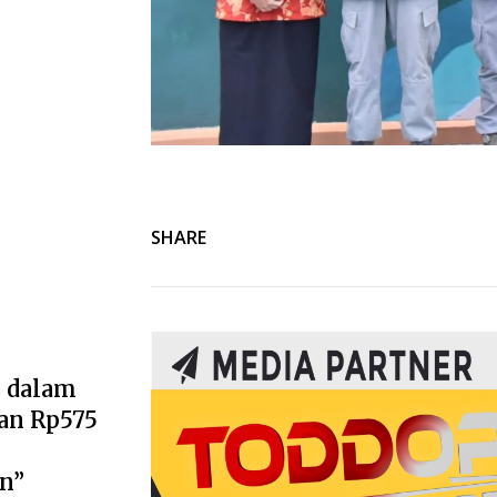
SHARE
k
 dalam
an Rp575
n”