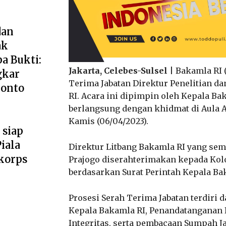
dan
ak
a Bukti:
Jakarta, Celebes-Sulsel
| Bakamla RI 
gkar
Terima Jabatan Direktur Penelitian 
ponto
RI. Acara ini dipimpin oleh Kepala Ba
berlangsung dengan khidmat di Aula A
Kamis (06/04/2023).
 siap
iala
Direktur Litbang Bakamla RI yang se
korps
Prajogo diserahterimakan kepada Kolon
berdasarkan Surat Perintah Kepala Ba
Prosesi Serah Terima Jabatan terdiri
Kepala Bakamla RI, Penandatanganan B
Integritas, serta pembacaan Sumpah Ja