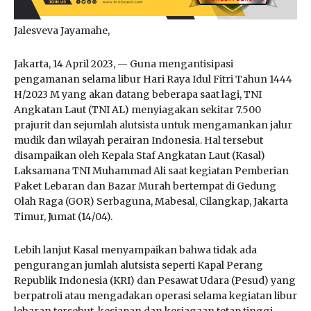
Jalesveva Jayamahe,
Jakarta, 14 April 2023, — Guna mengantisipasi
pengamanan selama libur Hari Raya Idul Fitri Tahun 1444
H/2023 M yang akan datang beberapa saat lagi, TNI
Angkatan Laut (TNI AL) menyiagakan sekitar 7.500
prajurit dan sejumlah alutsista untuk mengamankan jalur
mudik dan wilayah perairan Indonesia. Hal tersebut
disampaikan oleh Kepala Staf Angkatan Laut (Kasal)
Laksamana TNI Muhammad Ali saat kegiatan Pemberian
Paket Lebaran dan Bazar Murah bertempat di Gedung
Olah Raga (GOR) Serbaguna, Mabesal, Cilangkap, Jakarta
Timur, Jumat (14/04).
Lebih lanjut Kasal menyampaikan bahwa tidak ada
pengurangan jumlah alutsista seperti Kapal Perang
Republik Indonesia (KRI) dan Pesawat Udara (Pesud) yang
berpatroli atau mengadakan operasi selama kegiatan libur
lebaran tersebut, kesiapan dan kesiagaan tetap tinggi.