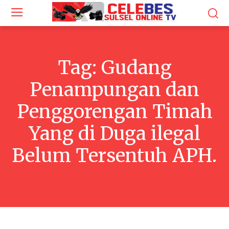
Tag:
Gudang
Penampungan dan
Penggorengan Timah
Yang di Duga ilegal
Belum Tersentuh APH.